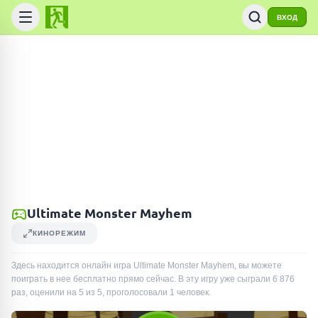
ВХОД
Ultimate Monster Mayhem
КИНОРЕЖИМ
Здесь находится онлайн игра Ultimate Monster Mayhem, вы можете
поиграть в нее бесплатно прямо сейчас. В эту игру уже сыграли
6 876
раз
, оценили на 5 из 5, проголосовали
1
человек
.