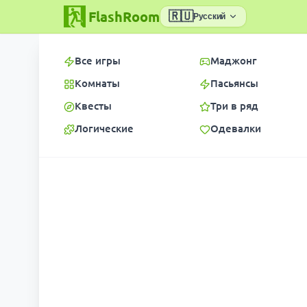
FlashRoom
🇷🇺
Русский
Все игры
Маджонг
Комнаты
Пасьянсы
Квесты
Три в ряд
Логические
Одевалки