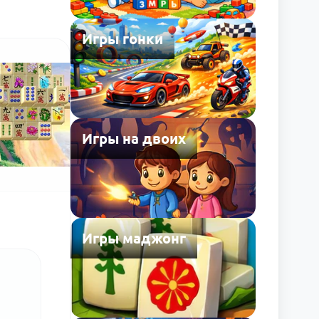
Игры гонки
Игры на двоих
Игры маджонг