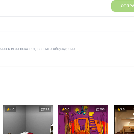
ОТПР
ев к игре пока нет, начните обсуждение.
4.0
222
5.0
200
5.0