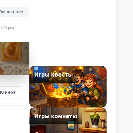
КИНОРЕЖИМ
 520
раз
,
Игры квесты
БРАННОЕ
Игры комнаты