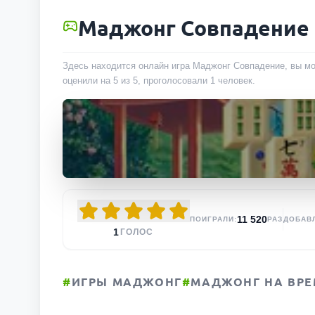
Маджонг Совпадение
Здесь находится онлайн игра Маджонг Совпадение, вы мо
оценили на 5 из 5, проголосовали
1
человек
.
11 520
ПОИГРАЛИ:
РАЗ
ДОБАВ
1
ГОЛОС
#
ИГРЫ МАДЖОНГ
#
МАДЖОНГ НА ВРЕ