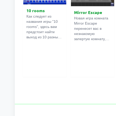
10 rooms
Mirror Escape
Как следует из
Новая игра комната
названия игры "10
Mirror Escape
rooms", здесь вам
перенесет вас в
предстоит найти
незнакомую
выход из 10 разных
запертую комнату,
комнат в особняке. В
как вы в ней
каждой такой
онлайн
оказалось
комнате
есть
неизвестно. С
подсказки.
помощью смекалки
Используйте их,
попробуйте решить
чтобы выйти. Выход
все, приготовленные
из одной комнаты
авторами для вас,
является входом в
головоломки и найти
другую. И так до
выход на свободу.
десятой. Попробуйте
Внимательно
пройти их все!
осмотрите
помещение,
возможно вы
сможете найти