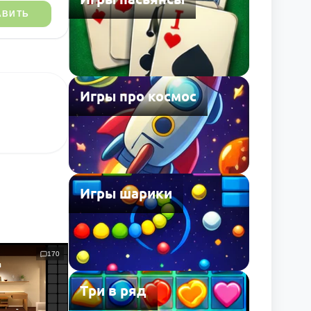
АВИТЬ
Игры про космос
Игры шарики
170
Три в ряд