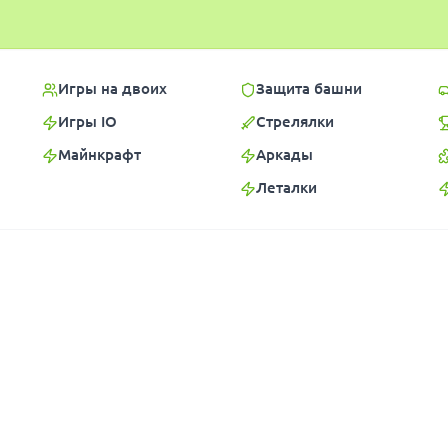
Игры на двоих
Защита башни
Игры IO
Стрелялки
Майнкрафт
Аркады
Леталки