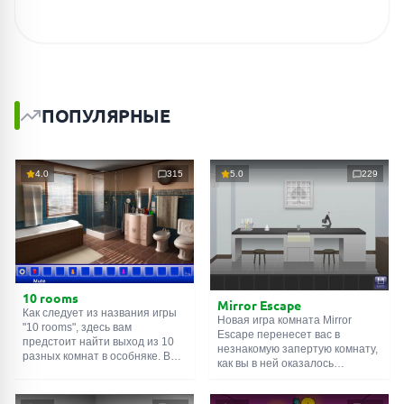
ПОПУЛЯРНЫЕ
4.0
315
5.0
229
10 rooms
Mirror Escape
Как следует из названия игры
Новая игра комната Mirror
"10 rooms", здесь вам
Escape перенесет вас в
предстоит найти выход из 10
незнакомую запертую комнату,
разных комнат в особняке. В
как вы в ней оказалось
каждой такой
онлайн комнате
неизвестно. С помощью
есть подсказки. Используйте
смекалки попробуйте решить
их, чтобы выйти. Выход из