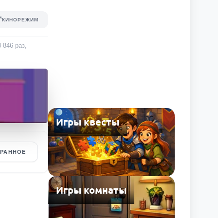
КИНОРЕЖИМ
8 846
раз
,
Игры квесты
БРАННОЕ
Игры комнаты