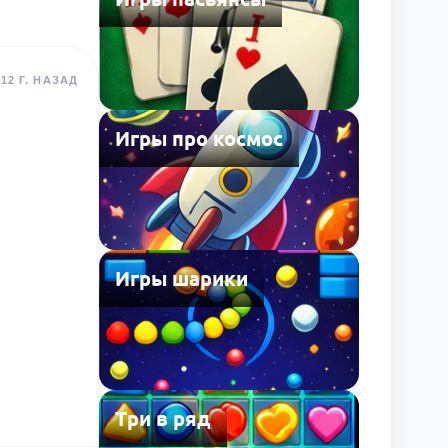
12 Г. НАЗАД
Игры про космос
Игры шарики
Три в ряд