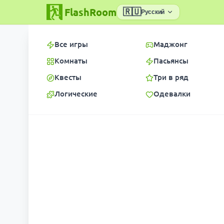
FlashRoom
🇷🇺
Русский
Все игры
Маджонг
Комнаты
Пасьянсы
Квесты
Три в ряд
Логические
Одевалки