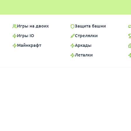
Игры на двоих
Защита башни
Игры IO
Стрелялки
Майнкрафт
Аркады
Леталки