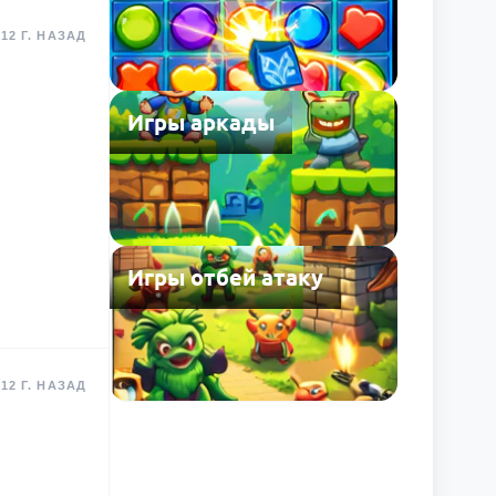
12 Г. НАЗАД
Игры аркады
Игры отбей атаку
12 Г. НАЗАД