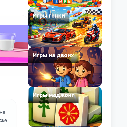
Игры гонки
Игры на двоих
Игры маджонг
аже
кже