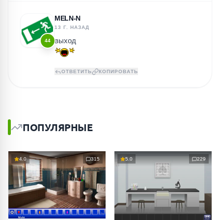
MELN-N
13 Г. НАЗАД
выход
44
ОТВЕТИТЬ
КОПИРОВАТЬ
ПОПУЛЯРНЫЕ
4.0
315
5.0
229