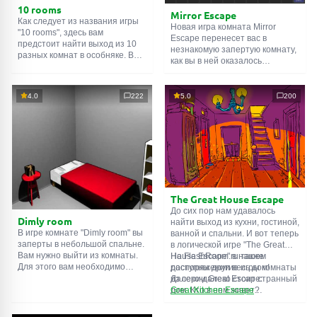
10 rooms
Mirror Escape
Как следует из названия игры
Новая игра комната Mirror
"10 rooms", здесь вам
Escape перенесет вас в
предстоит найти выход из 10
незнакомую запертую комнату,
разных комнат в особняке. В
как вы в ней оказалось
каждой такой
онлайн комнате
неизвестно. С помощью
есть подсказки. Используйте
смекалки попробуйте решить
их, чтобы выйти. Выход из
все, приготовленные авторами
4.0
222
5.0
200
одной комнаты является
для вас, головоломки и найти
входом в другую. И так до
выход на свободу.
десятой. Попробуйте пройти
Внимательно осмотрите
их все!
помещение, возможно вы
сможете найти какие-нибудь
подсказки. Желаем удачи!
The Great House Escape
До сих пор нам удавалось
Dimly room
найти выход из кухни, гостиной,
В игре комнате "Dimly room" вы
ванной и спальни. И вот теперь
заперты в небольшой спальне.
в логической игре "The Great
Вам нужно выйти из комнаты.
House Escape" в нашем
На FlashRoom.ru также
Для этого вам необходимо
распоряжении весь дом!
доступны другие игры комнаты
проявить смекалку и решить
Далеко-далеко стоит странный
из серии Great Escape:
многочисленные головомки.
дом. Кто в нем живет?
Great Kitchen Escape
Возможно секретный агент или
The Great Bathroom Escape
супергерой... Вы решаете
Great Livingroom Escape