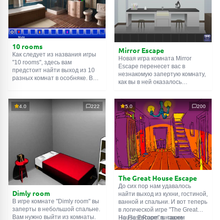
10 rooms
Mirror Escape
Как следует из названия игры
Новая игра комната Mirror
"10 rooms", здесь вам
Escape перенесет вас в
предстоит найти выход из 10
незнакомую запертую комнату,
разных комнат в особняке. В
как вы в ней оказалось
каждой такой
онлайн комнате
неизвестно. С помощью
есть подсказки. Используйте
смекалки попробуйте решить
их, чтобы выйти. Выход из
все, приготовленные авторами
4.0
222
5.0
200
одной комнаты является
для вас, головоломки и найти
входом в другую. И так до
выход на свободу.
десятой. Попробуйте пройти
Внимательно осмотрите
их все!
помещение, возможно вы
сможете найти какие-нибудь
подсказки. Желаем удачи!
The Great House Escape
До сих пор нам удавалось
Dimly room
найти выход из кухни, гостиной,
В игре комнате "Dimly room" вы
ванной и спальни. И вот теперь
заперты в небольшой спальне.
в логической игре "The Great
Вам нужно выйти из комнаты.
House Escape" в нашем
На FlashRoom.ru также