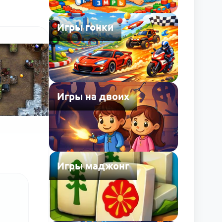
Игры гонки
Игры на двоих
Игры маджонг
l