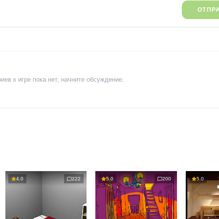
ОТПР
ев к игре пока нет, начните обсуждение.
4.0
222
5.0
200
5.0