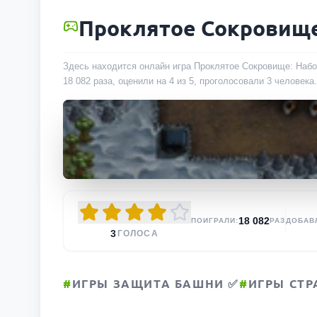
Проклятое Сокровище
Здесь находится онлайн игра Проклятое Сокровище: Набор
18 082
раза
, оценили на 4 из 5, проголосовали
3
человека
.
18 082
ПОИГРАЛИ:
РАЗ
ДОБАВ
3
ГОЛОСА
#
ИГРЫ ЗАЩИТА БАШНИ ✅
#
ИГРЫ СТР