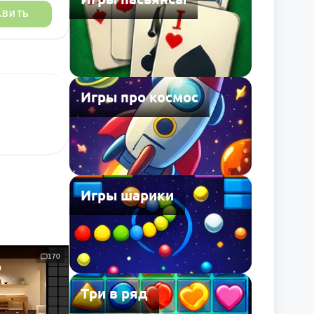
АВИТЬ
Игры про космос
Игры шарики
170
Три в ряд