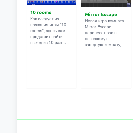
10 rooms
Mirror Escape
Как следует из
Новая игра комната
названия игры "10
Mirror Escape
rooms", здесь вам
перенесет вас в
предстоит найти
незнакомую
выход из 10 разных
запертую комнату,
комнат в особняке. В
как вы в ней
каждой такой
онлайн
оказалось
комнате
есть
неизвестно. С
подсказки.
помощью смекалки
Используйте их,
попробуйте решить
чтобы выйти. Выход
все, приготовленные
из одной комнаты
авторами для вас,
является входом в
головоломки и найти
другую. И так до
выход на свободу.
десятой. Попробуйте
Внимательно
пройти их все!
осмотрите
помещение,
возможно вы
сможете найти