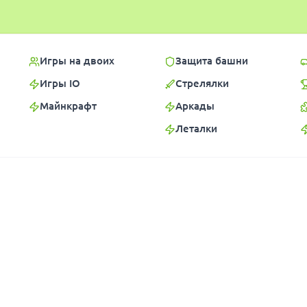
Игры на двоих
Защита башни
Игры IO
Стрелялки
Майнкрафт
Аркады
Леталки