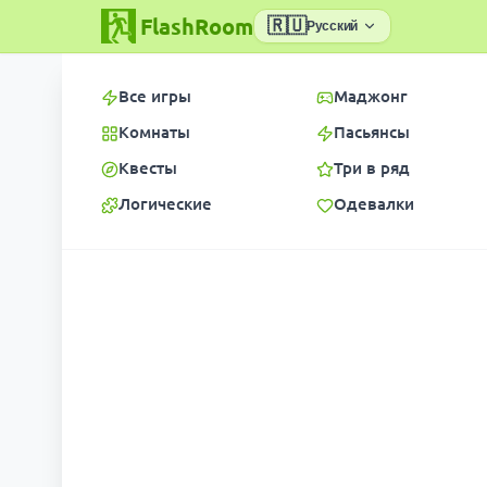
FlashRoom
🇷🇺
Русский
Все игры
Маджонг
Комнаты
Пасьянсы
Квесты
Три в ряд
Логические
Одевалки