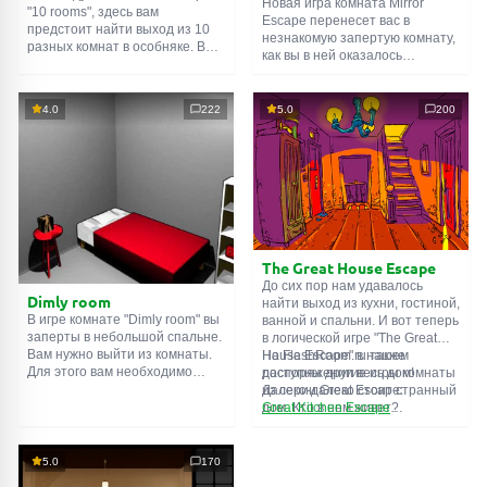
Новая игра комната Mirror
"10 rooms", здесь вам
Escape перенесет вас в
предстоит найти выход из 10
незнакомую запертую комнату,
разных комнат в особняке. В
как вы в ней оказалось
каждой такой
онлайн комнате
неизвестно. С помощью
есть подсказки. Используйте
смекалки попробуйте решить
их, чтобы выйти. Выход из
все, приготовленные авторами
4.0
222
5.0
200
одной комнаты является
для вас, головоломки и найти
входом в другую. И так до
выход на свободу.
десятой. Попробуйте пройти
Внимательно осмотрите
их все!
помещение, возможно вы
сможете найти какие-нибудь
подсказки. Желаем удачи!
The Great House Escape
До сих пор нам удавалось
Dimly room
найти выход из кухни, гостиной,
В игре комнате "Dimly room" вы
ванной и спальни. И вот теперь
заперты в небольшой спальне.
в логической игре "The Great
Вам нужно выйти из комнаты.
House Escape" в нашем
На FlashRoom.ru также
Для этого вам необходимо
распоряжении весь дом!
доступны другие игры комнаты
проявить смекалку и решить
Далеко-далеко стоит странный
из серии Great Escape:
многочисленные головомки.
дом. Кто в нем живет?
Great Kitchen Escape
Возможно секретный агент или
The Great Bathroom Escape
супергерой... Вы решаете
Great Livingroom Escape
пойти узнать это. Но кто же
The Great Bedroom Escape
5.0
170
знал, что дом населен
The Great Attic Escape