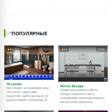
ПОПУЛЯРНЫЕ
4.0
315
5.0
229
10 rooms
Mirror Escape
Как следует из названия игры
Новая игра комната Mirror
"10 rooms", здесь вам
Escape перенесет вас в
предстоит найти выход из 10
незнакомую запертую комнату,
разных комнат в особняке. В
как вы в ней оказалось
каждой такой
онлайн комнате
неизвестно. С помощью
есть подсказки. Используйте
смекалки попробуйте решить
их, чтобы выйти. Выход из