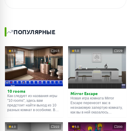
ПОПУЛЯРНЫЕ
4.0
315
5.0
229
10 rooms
Mirror Escape
Как следует из названия игры
Новая игра комната Mirror
"10 rooms", здесь вам
Escape перенесет вас в
предстоит найти выход из 10
незнакомую запертую комнату,
разных комнат в особняке. В
как вы в ней оказалось
каждой такой
онлайн комнате
неизвестно. С помощью
есть подсказки. Используйте
смекалки попробуйте решить
их, чтобы выйти. Выход из
все, приготовленные авторами
4.0
222
5.0
200
одной комнаты является
для вас, головоломки и найти